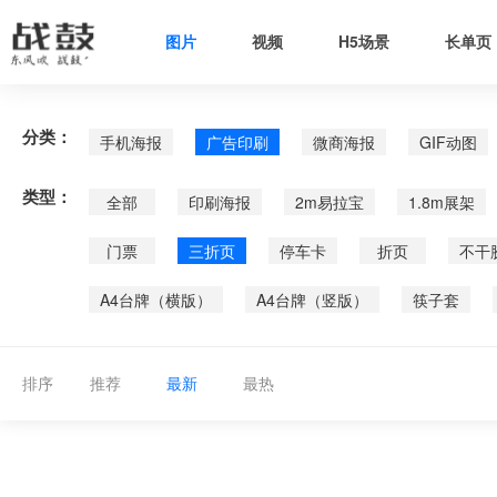
图片
视频
H5场景
长单页
分类：
手机海报
广告印刷
微商海报
GIF动图
类型：
全部
印刷海报
2m易拉宝
1.8m展架
门票
三折页
停车卡
折页
不干
A4台牌（横版）
A4台牌（竖版）
筷子套
排序
推荐
最新
最热