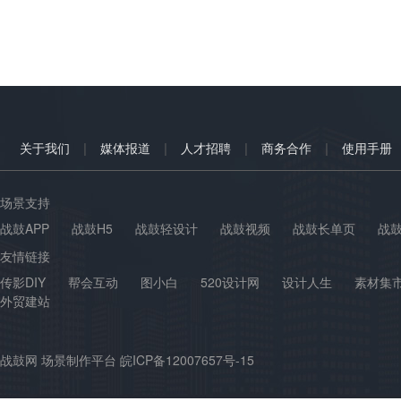
|
|
|
|
关于我们
媒体报道
人才招聘
商务合作
使用手册
场景支持
战鼓APP
战鼓H5
战鼓轻设计
战鼓视频
战鼓长单页
战
友情链接
传影DIY
帮会互动
图小白
520设计网
设计人生
素材集
外贸建站
战鼓网 场景制作平台 皖ICP备12007657号-15