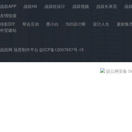
战鼓APP
战鼓H5
战鼓轻设计
战鼓视频
战鼓长单页
战
友情链接
传影DIY
帮会互动
图小白
520设计网
设计人生
素材集
外贸建站
战鼓网 场景制作平台 皖ICP备12007657号-15
皖公网安备 340