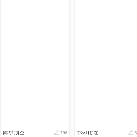
简约商务企业商品订单
796
中秋月饼在线预定团购登记表
6